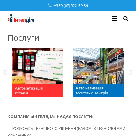
+380 (67) 522-39-39
ГОЛОВНА
Послуги
ПОСЛУГИ
АВТОМАТИЗАЦІЯ
МЕРЕЖІ
КОМПАНІЯ
ОБ’ЄКТИ
КОНТАКТИ
КОМПАНІЯ «ІНТЕЛДІМ» НАДАЄ ПОСЛУГИ:
— РОЗРОБКА ТЕХНІЧНОГО РІШЕННЯ (РАЗОМ ІЗ ТЕХНОЛОГАМИ
ЗАМОВНИКА)